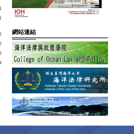
1
1
網站連結
2
2
6
4
.