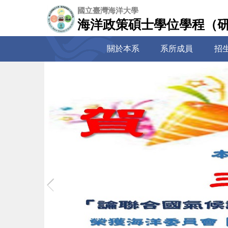
跳
國立臺灣海洋大學
到
海洋政策碩士學位學程（
主
要
關於本系
系所成員
招
內
容
區