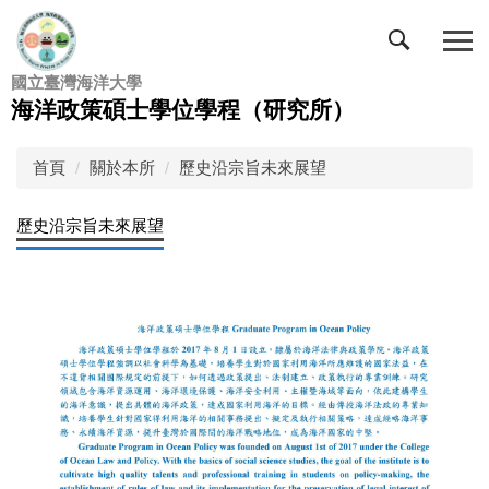
跳
到
主
國立臺灣海洋大學
要
海洋政策碩士學位學程（研究所）
內
容
區
首頁
關於本所
歷史沿宗旨未來展望
歷史沿宗旨未來展望