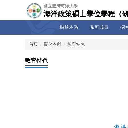
跳
國立臺灣海洋大學
到
海洋政策碩士學位學程（
主
要
關於本系
系所成員
招
內
容
區
首頁
關於本所
教育特色
教育特色