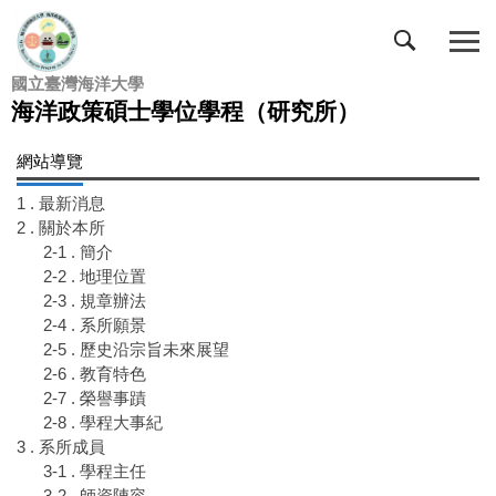
跳
到
主
國立臺灣海洋大學
要
海洋政策碩士學位學程（研究所）
內
容
網站導覽
區
1 . 最新消息
2 . 關於本所
2-1 . 簡介
2-2 . 地理位置
2-3 . 規章辦法
2-4 . 系所願景
2-5 . 歷史沿宗旨未來展望
2-6 . 教育特色
2-7 . 榮譽事蹟
2-8 . 學程大事紀
3 . 系所成員
3-1 . 學程主任
3-2 . 師資陣容